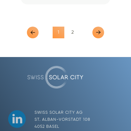
1
2
SWISS SOLAR CITY AG
ST. ALBAN-VORSTADT 108
4052 BASEL