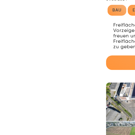
BAU
Freifläc
Vorzeige
freuen un
Freifläc
zu geben