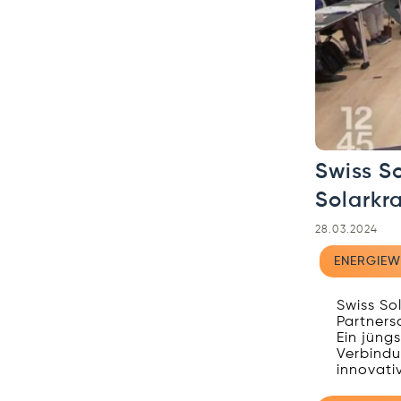
Swiss So
Solarkr
28.03.2024
ENERGIEW
Swiss Sol
Partnersc
Ein jüng
Verbindu
innovativ