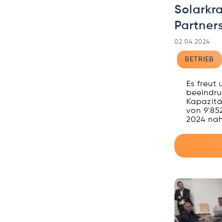
Solarkr
Partners
02.04.2024
BETRIEB
Es freut 
beeindru
Kapazitä
von 9'85
2024 nah